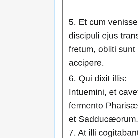
5. Et cum venisse
discipuli ejus tran
fretum, obliti sun
accipere.
6. Qui dixit illis:
Intuemini, et cave
fermento Pharis
et Sadducæorum
7. At illi cogitaban