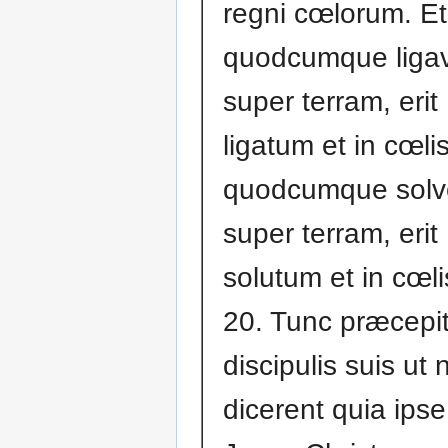
regni cœlorum. Et
quodcumque ligav
super terram, erit
ligatum et in cœlis
quodcumque solv
super terram, erit
solutum et in cœli
20. Tunc præcepi
discipulis suis ut 
dicerent quia ipse