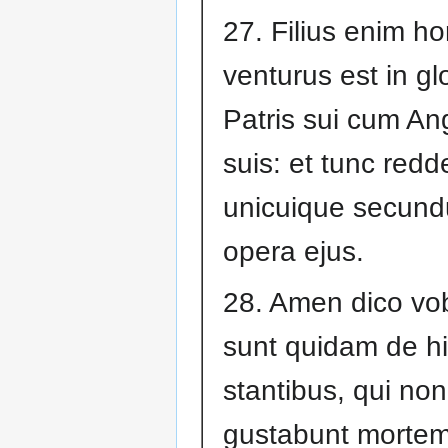
27. Filius enim ho
venturus est in gl
Patris sui cum An
suis: et tunc redd
unicuique secun
opera ejus.
28. Amen dico vob
sunt quidam de h
stantibus, qui non
gustabunt mortem