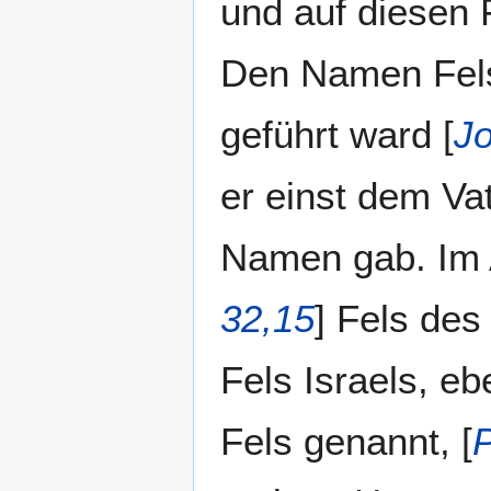
und auf diesen 
Den Namen Fels
geführt ward [
Jo
er einst dem Va
Namen gab. Im A.
32,15
] Fels des
Fels Israels, eb
Fels genannt, [
P