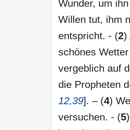
Wunder, um ihn
Willen tut, ihm 
entspricht. - (
2
)
schönes Wetter
vergeblich auf 
die Propheten d
12,39
]. – (
4
) We
versuchen. - (
5