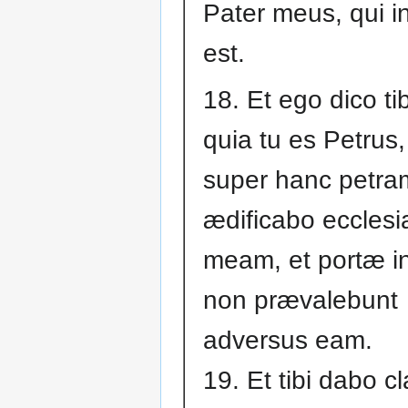
Pater meus, qui i
est.
18. Et ego dico tib
quia tu es Petrus,
super hanc petra
ædificabo eccles
meam, et portæ in
non prævalebunt
adversus eam.
19. Et tibi dabo c