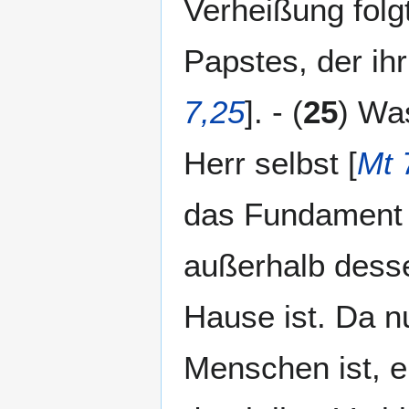
Verheißung folgt
Papstes, der ihr
7,25
]. - (
25
) Wa
Herr selbst [
Mt 
das Fundament d
außerhalb desse
Hause ist. Da n
Menschen ist, er