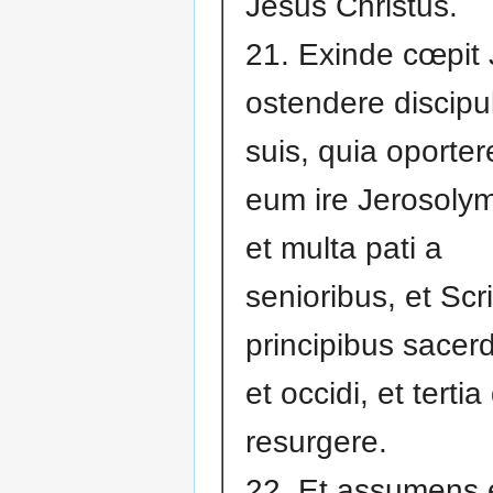
Jesus Christus.
21. Exinde cœpit
ostendere discipul
suis, quia oporter
eum ire Jerosoly
et multa pati a
senioribus, et Scri
principibus sacer
et occidi, et tertia
resurgere.
22. Et assumens