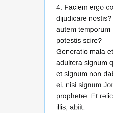
4. Faciem ergo cœ
dijudicare nostis?
autem temporum 
potestis scire?
Generatio mala e
adultera signum q
et signum non dab
ei, nisi signum J
prophetæ. Et relic
illis, abiit.