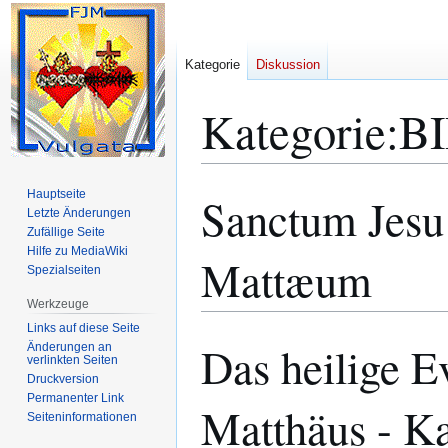
Kategorie
Diskussion
Kategorie
:
B
Hauptseite
Sanctum Jesu
Zur
Zur
Letzte Änderungen
Navigation
Suche
Zufällige Seite
springen
springen
Hilfe zu MediaWiki
Mattæum
Spezialseiten
Werkzeuge
Links auf diese Seite
Das heilige E
Änderungen an
verlinkten Seiten
Druckversion
Permanenter Link
Matthäus - Ka
Seiten­­informationen