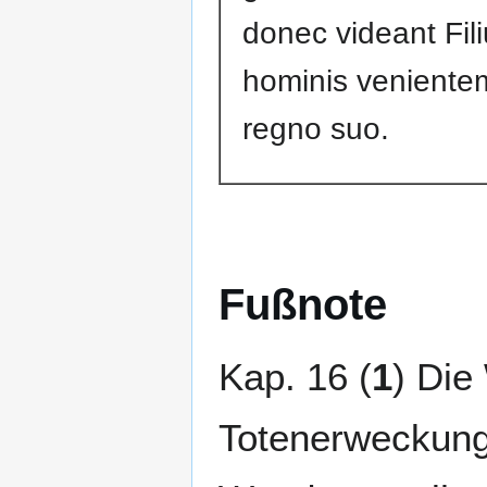
donec videant Fil
hominis veniente
regno suo.
Fußnote
Kap. 16 (
1
) Die
Totenerweckunge