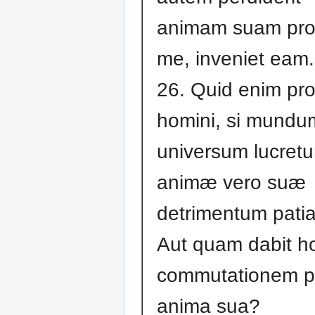
animam suam pro
me, inveniet eam.
26. Quid enim pr
homini, si mundu
universum lucretu
animæ vero suæ
detrimentum patia
Aut quam dabit 
commutationem p
anima sua?