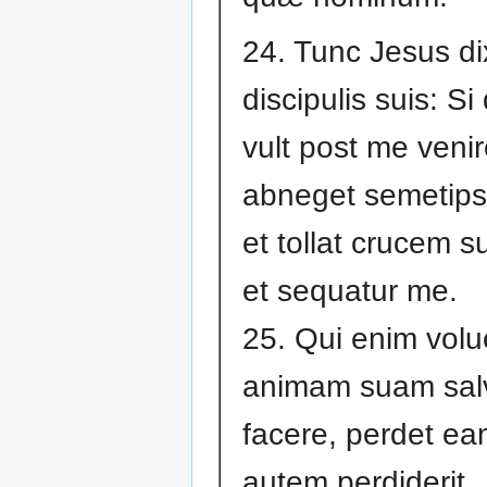
24. Tunc Jesus dix
discipulis suis: Si
vult post me venir
abneget semetip
et tollat crucem 
et sequatur me.
25. Qui enim volue
animam suam sa
facere, perdet ea
autem perdiderit