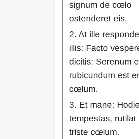
signum de cœlo
ostenderet eis.
2. At ille responde
illis: Facto vesper
dicitis: Serenum er
rubicundum est e
cœlum.
3. Et mane: Hodi
tempestas, rutilat
triste cœlum.