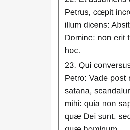
Petrus, cœpit inc
illum dicens: Absit
Domine: non erit t
hoc.
23. Qui conversus,
Petro: Vade post
satana, scandalu
mihi: quia non sap
quæ Dei sunt, se
quæ hominum.