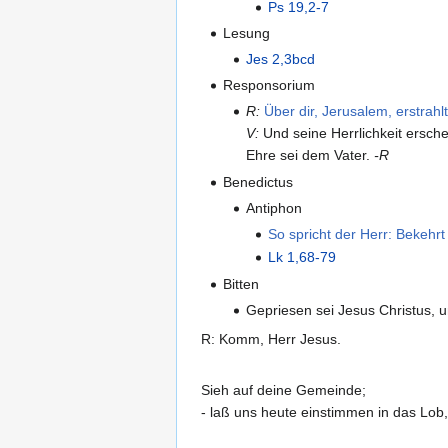
Ps 19,2-7
Lesung
Jes 2,3bcd
Responsorium
R:
Über dir, Jerusalem, erstrahl
V:
Und seine Herrlichkeit erschei
Ehre sei dem Vater.
-R
Benedictus
Antiphon
So spricht der Herr: Bekehr
Lk 1,68-79
Bitten
Gepriesen sei Jesus Christus, u
R: Komm, Herr Jesus.
Sieh auf deine Gemeinde;
- laß uns heute einstimmen in das Lob,