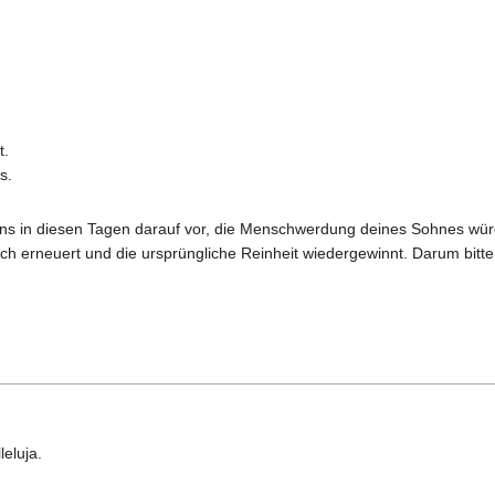
t.
s.
n uns in diesen Tagen darauf vor, die Menschwerdung deines Sohnes wür
h erneuert und die ursprüngliche Reinheit wiedergewinnt. Darum bitten
eluja.