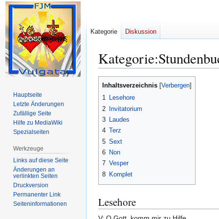
Kategorie
Diskussion
Kategorie
:
Stundenbu
Zur
Zur
Inhaltsverzeichnis
Navigation
Suche
Hauptseite
1
Lesehore
springen
springen
Letzte Änderungen
2
Invitatorium
Zufällige Seite
3
Laudes
Hilfe zu MediaWiki
4
Terz
Spezialseiten
5
Sext
Werkzeuge
6
Non
Links auf diese Seite
7
Vesper
Änderungen an
8
Komplet
verlinkten Seiten
Druckversion
Permanenter Link
Lesehore
Seiten­­informationen
V: O Gott, komm mir zu Hilfe.