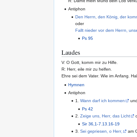
R: Damit mein Mund dein Lob verk
Antiphon
Den Herrn, den König, der komm
oder
Fallt nieder vor dem Herrn, un
Ps 95
Laudes
V: O Gott, komm mir zu Hilfe.
R: Herr, eile mir zu helfen.
Ehre sei dem Vater. Wie im Anfang. Hall
Hymnen
Antiphon
1.
Wann darf ich kommen
und
Ps 42
2.
Zeige uns, Herr, das Licht
d
Sir 36,1-7.13.16-19
3.
Sei gepriesen, o Herr,
am G