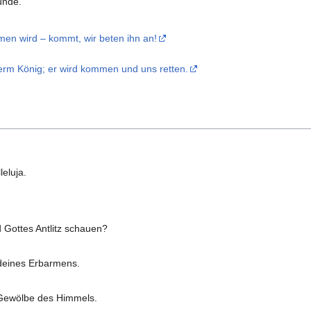
ünde.
en wird – kommt, wir beten ihn an!
serm König; er wird kommen und uns retten.
eluja.
 Gottes Antlitz schauen?
eines Erbarmens.
ewölbe des Himmels.