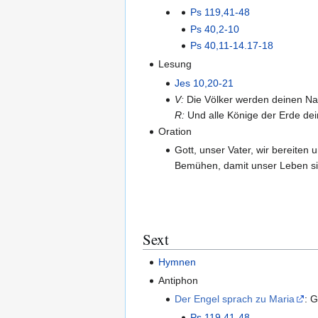
Ps 119,41-48
Ps 40,2-10
Ps 40,11-14.17-18
Lesung
Jes 10,20-21
V:
Die Völker werden deinen Na
R:
Und alle Könige der Erde dein
Oration
Gott, unser Vater, wir bereite
Bemühen, damit unser Leben sic
Sext
Hymnen
Antiphon
Der Engel sprach zu Maria
: G
Ps 119,41-48