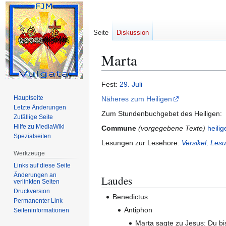
Seite
Diskussion
Marta
Zur
Zur
Fest:
29. Juli
Navigation
Suche
Hauptseite
Näheres zum Heiligen
springen
springen
Letzte Änderungen
Zum Stundenbuchgebet des Heiligen:
Zufällige Seite
Hilfe zu MediaWiki
Commune
(vorgegebene Texte)
heili
Spezialseiten
Lesungen zur Lesehore:
Versikel, Le
Werkzeuge
Links auf diese Seite
Änderungen an
Laudes
verlinkten Seiten
Druckversion
Benedictus
Permanenter Link
Antiphon
Seiten­­informationen
Marta sagte zu Jesus: Du bi