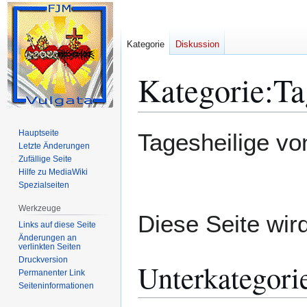
Kategorie
Diskussion
Kategorie
:
Ta
Zur
Zur
Hauptseite
Tagesheilige vo
Navigation
Suche
Letzte Änderungen
Zufällige Seite
springen
springen
Hilfe zu MediaWiki
Spezialseiten
Werkzeuge
Diese Seite wird
Links auf diese Seite
Änderungen an
verlinkten Seiten
Druckversion
Unterkategori
Permanenter Link
Seiten­­informationen