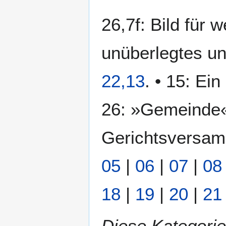
26,7f: Bild für 
unüberlegtes un
22,13
. • 15: Ei
26: »Gemeinde« 
Gerichtsversamm
05
|
06
|
07
|
08
18
|
19
|
20
|
21
Diese Kategorie