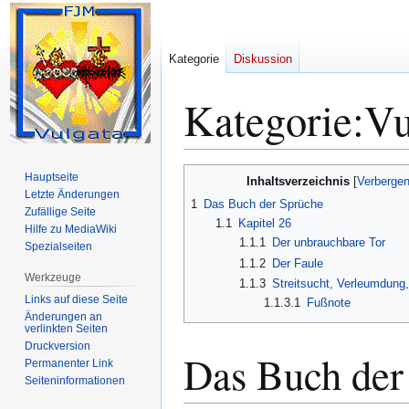
Kategorie
Diskussion
Kategorie
:
Vu
Zur
Zur
Hauptseite
Inhaltsverzeichnis
Navigation
Suche
Letzte Änderungen
1
Das Buch der Sprüche
Zufällige Seite
springen
springen
1.1
Kapitel 26
Hilfe zu MediaWiki
1.1.1
Der unbrauchbare Tor
Spezialseiten
1.1.2
Der Faule
Werkzeuge
1.1.3
Streitsucht, Verleumdung,
Links auf diese Seite
1.1.3.1
Fußnote
Änderungen an
verlinkten Seiten
Druckversion
Das Buch der
Permanenter Link
Seiten­­informationen