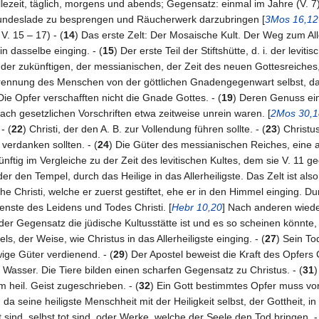
lezeit, täglich, morgens und abends; Gegensatz: einmal im Jahre (V. 7).
Bundeslade zu besprengen und Räucherwerk darzubringen [
3Mos 16,12
. 15 – 17) - (
14
) Das erste Zelt: Der Mosaische Kult. Der Weg zum All
in dasselbe einging. - (
15
) Der erste Teil der Stiftshütte, d. i. der levi
 der zukünftigen, der messianischen, der Zeit des neuen Gottesreiches,
 Trennung des Menschen von der göttlichen Gnadengegenwart selbst, d
Die Opfer verschafften nicht die Gnade Gottes. - (
19
) Deren Genuss eine
ach gesetzlichen Vorschriften etwa zeitweise unrein waren. [
2Mos 30,1
- (
22
) Christi, der den A. B. zur Vollendung führen sollte. - (
23
) Christu
verdanken sollten. - (
24
) Die Güter des messianischen Reiches, eine 
nftig im Vergleiche zu der Zeit des levitischen Kultes, dem sie V. 11 g
er den Tempel, durch das Heilige in das Allerheiligste. Das Zelt ist al
e Christi, welche er zuerst gestiftet, ehe er in den Himmel einging. 
rdienste des Leidens und Todes Christi. [
Hebr 10,20
] Nach anderen wieder
 der Gegensatz die jüdische Kultusstätte ist und es so scheinen könnte,
ls, der Weise, wie Christus in das Allerheiligste einging. - (
27
) Sein To
wige Güter verdienend. - (
29
) Der Apostel beweist die Kraft des Opfers 
 Wasser. Die Tiere bilden einen scharfen Gegensatz zu Christus. - (
31
)
 heil. Geist zugeschrieben. - (
32
) Ein Gott bestimmtes Opfer muss von a
da seine heiligste Menschheit mit der Heiligkeit selbst, der Gottheit, in e
t sind, selbst tot sind, oder Werke, welche der Seele den Tod bringen. -