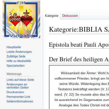
Kategorie
Diskussion
Kategorie
:
BIBLIA S
Epistola beati Pauli Apo
Zur
Zur
Hauptseite
Navigation
Suche
Letzte Änderungen
springen
springen
Zufällige Seite
Der Brief des heiligen A
Hilfe zu MediaWiki
Spezialseiten
Wirksamkeit der Ämter: Wohl hat
Werkzeuge
vollkommener Priester, bringt am hö
Links auf diese Seite
seine Würde. Widerlegung des Ei
Änderungen an
verlinkten Seiten
Testators bekräftigt werden (V. 1
Druckversion
ward. (V. 22) So musste also das h
Permanenter Link
ist ausreichend im Gegensatze zum R
Seiten­­informationen
Analogie des Todes Christi mit 