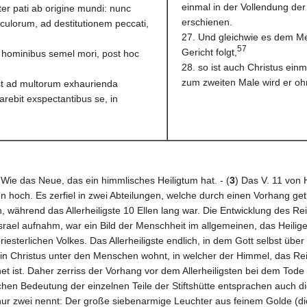
einmal in der Vollendung de
er pati ab origine mundi: nunc
erschienen.
lorum, ad destitutionem peccati,
27. Und gleichwie es dem Me
57
Gericht folgt,
hominibus semel mori, post hoc
28. so ist auch Christus ein
zum zweiten Male wird er o
est ad multorum exhaurienda
rebit exspectantibus se, in
 Wie das Neue, das ein himmlisches Heiligtum hat. - (
3
) Das V. 11 von 
len hoch. Es zerfiel in zwei Abteilungen, welche durch einen Vorhang get
 während das Allerheiligste 10 Ellen lang war. Die Entwicklung des Re
ael aufnahm, war ein Bild der Menschheit im allgemeinen, das Heilige, i
iesterlichen Volkes. Das Allerheiligste endlich, in dem Gott selbst übe
t in Christus unter den Menschen wohnt, in welcher der Himmel, das Re
t ist. Daher zerriss der Vorhang vor dem Allerheiligsten bei dem Tode 
schen Bedeutung der einzelnen Teile der Stiftshütte entsprachen auch d
ur zwei nennt: Der große siebenarmige Leuchter aus feinem Golde (die 