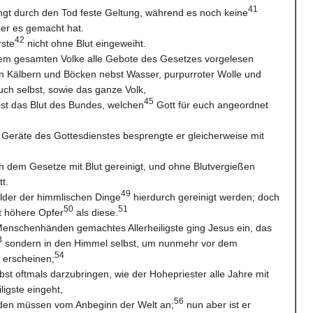
41
ngt durch den Tod feste Geltung, während es noch keine
 der es gemacht hat.
42
rste
nicht ohne Blut eingeweiht.
m gesamten Volke alle Gebote des Gesetzes vorgelesen
n Kälbern und Böcken nebst Wasser, purpurroter Wolle und
ch selbst, sowie das ganze Volk,
45
ist das Blut des Bundes, welchen
Gott für euch angeordnet
 Geräte des Gottesdienstes besprengte er gleicherweise mit
h dem Gesetze mit Blut gereinigt, und ohne Blutvergießen
tt.
49
ilder der himmlischen Dinge
hierdurch gereinigt werden; doch
50
51
t höhere Opfer
als diese.
 Menschenhänden gemachtes Allerheiligste ging Jesus ein, das
3
sondern in den Himmel selbst, um nunmehr vor dem
54
 erscheinen;
bst oftmals darzubringen, wie der Hohepriester alle Jahre mit
ligste eingeht,
56
leiden müssen vom Anbeginn der Welt an;
nun aber ist er