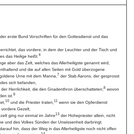
der erste Bund Vorschriften für den Gottesdienst und das
 errichtet, das vordere, in dem der Leuchter und der Tisch und
4
s das Heilige heißt.
ge aber das Zelt, welches das Allerheiligste genannt wird,
nthaltend und die auf allen Seiten mit Gold überzogene
7
 goldene Urne mit dem Manna,
der Stab Aarons, der gesprosst
ndes sich befanden,
8
der Herrlichkeit, die den Gnadenthron überschatteten;
wovon
9
den ist.
10
11
et,
und die Priester traten,
wenn sie den Opferdienst
 vordere Gezelt,
13
zelt ging nur einmal im Jahre
der Hohepriester allein, nicht
ine und des Volkes Sünden der Unwissenheit darbringt.
 darauf hin, dass der Weg in das Allerheiligste noch nicht offen
14