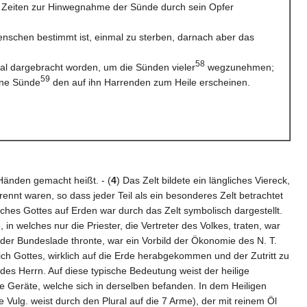
r Zeiten zur Hinwegnahme der Sünde durch sein Opfer
nschen bestimmt ist, einmal zu sterben, darnach aber das
58
mal dargebracht worden, um die Sünden vieler
wegzunehmen;
59
hne Sünde
den auf ihn Harrenden zum Heile erscheinen.
Händen gemacht heißt. - (
4
) Das Zelt bildete ein längliches Viereck,
rennt waren, so dass jeder Teil als ein besonderes Zelt betrachtet
iches Gottes auf Erden war durch das Zelt symbolisch dargestellt.
n welches nur die Priester, die Vertreter des Volkes, traten, war
r der Bundeslade thronte, war ein Vorbild der Ökonomie des N. T.
ich Gottes, wirklich auf die Erde herabgekommen und der Zutritt zu
des Herrn. Auf diese typische Bedeutung weist der heilige
ie Geräte, welche sich in derselben befanden. In dem Heiligen
Vulg. weist durch den Plural auf die 7 Arme), der mit reinem Öl