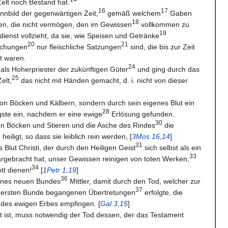
Zelt noch Bestand hat.
16
17
innbild der gegenwärtigen Zeit,
gemäß welchem
Gaben
18
en, die nicht vermögen, den im Gewissen
vollkommen zu
19
enst vollzieht, da sie, wie Speisen und Getränke
20
21
schungen
nur fleischliche Satzungen
sind, die bis zur Zeit
t waren.
24
als Hoherpriester der zukünftigen Güter
und ging durch das
25
elt,
das nicht mit Händen gemacht, d. i. nicht von dieser
on Böcken und Kälbern, sondern durch sein eigenes Blut ein
28
igste ein, nachdem er eine ewige
Erlösung gefunden.
30
n Böcken und Stieren und die Asche des Rindes
die
eiligt, so dass sie leiblich rein werden, [
3Mos 16,14
]
31
 Blut Christi, der durch den Heiligen Geist
sich selbst als ein
33
rgebracht hat, unser Gewissen reinigen von toten Werken,
34
tt dienen!
[
1Petr 1,19
]
36
eines neuen Bundes
Mittler, damit durch den Tod, welcher zur
37
 ersten Bunde begangenen Übertretungen
erfolgte, die
des ewigen Erbes empfingen. [
Gal 3,15
]
 ist, muss notwendig der Tod dessen, der das Testament