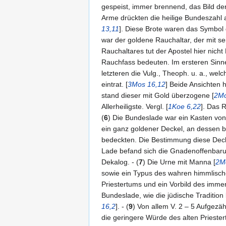
gespeist, immer brennend, das Bild der
Arme drückten die heilige Bundeszahl 
13,11
]. Diese Brote waren das Symbol 
war der goldene Rauchaltar, der mit 
Rauchaltares tut der Apostel hier nicht
Rauchfass bedeuten. Im ersteren Sinne
letzteren die Vulg., Theoph. u. a., we
eintrat. [
3Mos 16,12
] Beide Ansichten 
stand dieser mit Gold überzogene [
2Mo
Allerheiligste. Vergl. [
1Koe 6,22
]. Das 
(
6
) Die Bundeslade war ein Kasten von
ein ganz goldener Deckel, an dessen b
bedeckten. Die Bestimmung diese Deckel
Lade befand sich die Gnadenoffenbarun
Dekalog. - (
7
) Die Urne mit Manna [
2Mo
sowie ein Typus des wahren himmlisch
Priestertums und ein Vorbild des imme
Bundeslade, wie die jüdische Tradition
16,2
]. - (
9
) Von allem V. 2 – 5 Aufgezä
die geringere Würde des alten Prieste