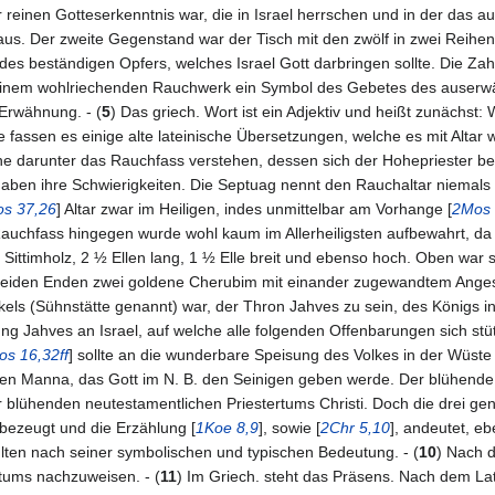
 reinen Gotteserkenntnis war, die in Israel herrschen und in der das au
aus. Der zweite Gegenstand war der Tisch mit den zwölf in zwei Reihe
des beständigen Opfers, welches Israel Gott darbringen sollte. Die Za
seinem wohlriechenden Rauchwerk ein Symbol des Gebetes des auserwäh
 Erwähnung. - (
5
) Das griech. Wort ist ein Adjektiv und heißt zunächs
 fassen es einige alte lateinische Übersetzungen, welche es mit Altar
lche darunter das Rauchfass verstehen, dessen sich der Hohepriester b
haben ihre Schwierigkeiten. Die Septuag nennt den Rauchaltar niemals
s 37,26
] Altar zwar im Heiligen, indes unmittelbar am Vorhange [
2Mos 
Rauchfass hingegen wurde wohl kaum im Allerheiligsten aufbewahrt, da d
 Sittimholz, 2 ½ Ellen lang, 1 ½ Elle breit und ebenso hoch. Oben war
eiden Enden zwei goldene Cherubim mit einander zugewandtem Angesich
s (Sühnstätte genannt) war, der Thron Jahves zu sein, des Königs in I
g Jahves an Israel, auf welche alle folgenden Offenbarungen sich stü
s 16,32ff
] sollte an die wunderbare Speisung des Volkes in der Wüste
en Manna, das Gott im N. B. den Seinigen geben werde. Der blühende
r blühenden neutestamentlichen Priestertums Christi. Doch die drei g
 bezeugt und die Erzählung [
1Koe 8,9
], sowie [
2Chr 5,10
], andeutet, eb
hlten nach seiner symbolischen und typischen Bedeutung. - (
10
) Nach 
rtums nachzuweisen. - (
11
) Im Griech. steht das Präsens. Nach dem Late