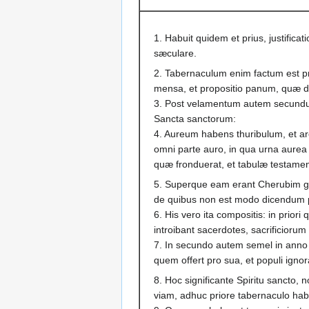
1. Habuit quidem et prius, justifica
sæculare.
2. Tabernaculum enim factum est pr
mensa, et propositio panum, quæ di
3. Post velamentum autem secundu
Sancta sanctorum:
4. Aureum habens thuribulum, et a
omni parte auro, in qua urna aurea
quæ fronduerat, et tabulæ testamen
5. Superque eam erant Cherubim gl
de quibus non est modo dicendum p
6. His vero ita compositis: in prio
introibant sacerdotes, sacrificioru
7. In secundo autem semel in anno 
quem offert pro sua, et populi ignor
8. Hoc significante Spiritu sancto
viam, adhuc priore tabernaculo hab