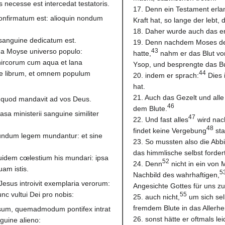
necesse est intercedat testatoris.
17. Denn ein Testament erla
onfirmatum est: alioquin nondum
Kraft hat, so lange der lebt,
18. Daher wurde auch das e
sanguine dedicatum est.
19. Denn nachdem Moses de
 a Moyse universo populo:
43
hatte,
nahm er das Blut vo
hircorum cum aqua et lana
Ysop, und besprengte das Bu
ue librum, et omnem populum
44
20. indem er sprach:
Dies 
hat.
21. Auch das Gezelt und alle
, quod mandavit ad vos Deus.
46
dem Blute.
sa ministerii sanguine similiter
47
22. Und fast alles
wird nac
48
findet keine Vergebung
sta
undum legem mundantur: et sine
23. So mussten also die Abb
.
das himmlische selbst forder
uidem cœlestium his mundari: ipsa
52
24. Denn
nicht in ein von
uam istis.
5
Nachbild des wahrhaftigen,
esus introivit exemplaria verorum:
Angesichte Gottes für uns zu
c vultui Dei pro nobis:
55
25. auch nicht,
um sich sel
fremdem Blute in das Allerhei
psum, quemadmodum pontifex intrat
26. sonst hätte er oftmals 
guine alieno: