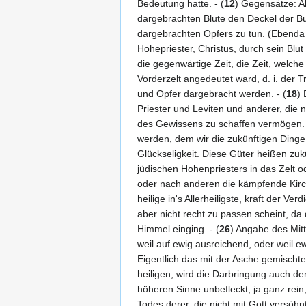
Bedeutung hatte. - (
12
) Gegensätze: Al
dargebrachten Blute den Deckel der 
dargebrachten Opfers zu tun. (Ebenda V
Hohepriester, Christus, durch sein Blut 
die gegenwärtige Zeit, die Zeit, welche
Vorderzelt angedeutet ward, d. i. der
und Opfer dargebracht werden. - (
18
) 
Priester und Leviten und anderer, die n
des Gewissens zu schaffen vermögen. 
werden, dem wir die zukünftigen Dinge 
Glückseligkeit. Diese Güter heißen zukü
jüdischen Hohenpriesters in das Zelt od
oder nach anderen die kämpfende Kirch
heilige in's Allerheiligste, kraft der Ve
aber nicht recht zu passen scheint, da
Himmel einging. - (
26
) Angabe des Mitte
weil auf ewig ausreichend, oder weil e
Eigentlich das mit der Asche gemischte
heiligen, wird die Darbringung auch dem
höheren Sinne unbefleckt, ja ganz rein, 
Todes derer, die nicht mit Gott versöhn