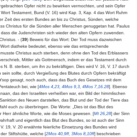
dargebrachten Opfer nicht zu bewirken vermochten, und sein Opfer
s Wort Testament, Bund (V. 16) wird Kap. 3, Kap. 4 das Wort Ruhm
r Zeit des ersten Bundes an bis zu Christus, Sünden, welche
ass Christus für die Sünden aller Menschen genuggetan hat. Paulus
 dass die Judenchristen sich wieder den alten Opfern zuwenden.
hristus. - (
39
) Beweis für das Wort: Der Tod muss dazwischen
ech. Wort diatheke bedeutet, ebenso wie das entsprechende
, musste Christus auch sterben, denn ohne den Tod des Erblassers
be verschrieb, Mittler als Gottmensch, indem er das Testament durch
es N. B. sterben, um ihn zu bekräftigen. Dies wird V. 16, V. 17 durch
 sein sollte, durch Vergießung des Blutes durch Opfern bekräftigt
m Ysop gesagt, noch auch, dass das Buch des Gesetzes mit dem
entateuch bei, wie [
4Mos 4,23
,
4Mos 9,3
,
4Mos 7,16.28
]. Ebenso
aan, das den Israeliten verheißen war, ein Bild der himmlischen
e Sanktion des Neuen darstellen, das Blut und der Tod der Tiere das
fahl euch zu überbringen. Die Worte: „Dies ist das Blut des
er Herr ähnliche Worte, wie die Moses gewesen. [
Mt 26,28
] der Sinn
wahrhaft und eigentlich das Blut des Bundes, so ist auch der Sinn
e V. 19, V. 20 erwähnte feierliche Einsetzung des Bundes wird
er Stiftshütte, welche [
2Mos 40,9ff
,
3Mos 8,10ff
] beschrieben