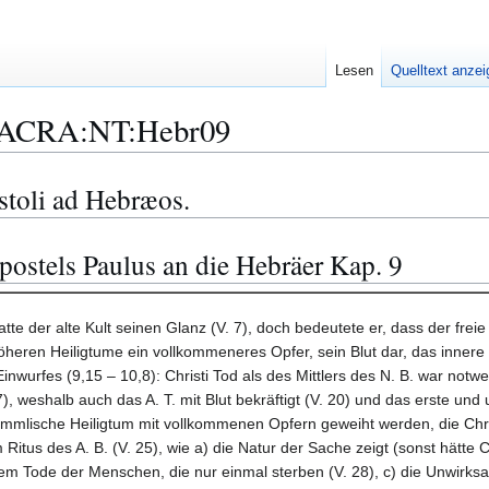
Lesen
Quelltext anze
ACRA:NT:Hebr09
stoli ad Hebræos.
postels Paulus an die Hebräer Kap. 9
te der alte Kult seinen Glanz (V. 7), doch bedeutete er, dass der freie 
heren Heiligtume ein vollkommeneres Opfer, sein Blut dar, das innere Hei
nwurfes (9,15 – 10,8): Christi Tod als des Mittlers des N. B. war not
7), weshalb auch das A. T. mit Blut bekräftigt (V. 20) und das erste u
immlische Heiligtum mit vollkommenen Opfern geweiht werden, die Chri
itus des A. B. (V. 25), wie a) die Natur der Sache zeigt (sonst hätte 
dem Tode der Menschen, die nur einmal sterben (V. 28), c) die Unwirksa