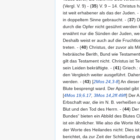
(Vergl. V. 9) - (
35
) V. 9 – 14. Christus
ist weit erhabener als das der Juden. - 
in doppeltem Sinne gebraucht. - (
37
) 
durch die Opfer nicht gesühnt werden 
erwähnt nur die Sünden der Juden, wei
Deshalb weist er auch auf die Fruchtlos
treten. - (
40
) Christus, der zuvor als M
hebräische Berith, Bund wie Testament
gilt das Testament nicht. Christus ist 
sein Leiden bekräftigte. - (
41
) Griech.: 
den Vergleich weiter ausgeführt. Daher
werden. - (
43
) [
2Mos 24,3-8
] An diese
Blute besprengt ward. Der Apostel gib
[
4Mos 19,6.17
,
3Mos 14,2ff.49ff
] Der 
Erbschaft war, die im N. B. verheißen 
Blut und den Tod des Herrn. - (
44
) Der
Bundes“ bieten ein Abbild des Blutes C
ist ein ähnlicher. Wie also die Worte M
der Worte des Heilandes nicht: Dies ist
berichtet, da zur Zeit der Schließung d