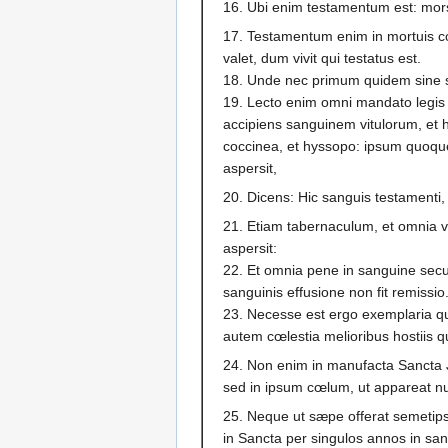
16. Ubi enim testamentum est: mors 
17. Testamentum enim in mortuis c
valet, dum vivit qui testatus est.
18. Unde nec primum quidem sine 
19. Lecto enim omni mandato legis
accipiens sanguinem vitulorum, et 
coccinea, et hyssopo: ipsum quoq
aspersit,
20. Dicens: Hic sanguis testamenti
21. Etiam tabernaculum, et omnia va
aspersit:
22. Et omnia pene in sanguine sec
sanguinis effusione non fit remissio
23. Necesse est ergo exemplaria q
autem cœlestia melioribus hostiis q
24. Non enim in manufacta Sancta J
sed in ipsum cœlum, ut appareat nun
25. Neque ut sæpe offerat semeti
in Sancta per singulos annos in san