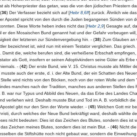
 hat als Hoherpriester das getan, was die von den jüdischen Priestern 
(
36
) Der Verfasser bezieht sich auf [
Hebr 8,6ff
] zurück. Ähnlich wie da
Der Apostel spricht von den durch die Juden begangenen Sünden von de
konnten. Diese Worte heben indes nicht das [
Hebr 2,9
] Gesagte auf, d
l er den Mosaischen Bund genannt hat und der Gefahr vorbeugen will,
igkeit der letzteren zur Sündenvergebung hin. - (
38
) Zum Glauben an C
ittler bezeichnet ist, wird nun mit einem Testator verglichen. Das gri
. Damit die, welche berufen sind, die verheißene Erbschaft empfingen
Testator als Gott, insofern er seinen Adoptivkindern seine Güter als Er
niemals. - (
42
) Der erste Bund, wie V. 15. Christus musste als Mittler d
 musste auch der erste, d. i. der Alte Bund, der ein Schatten des Neuen
r Stelle wird nichts von den Böcken, noch von der roten Wolle und de
t indes manches nach der Tradition, manches aus anderen Stellen des P
A. B. war nur Typus und Abbild des Neuen, da das Erbe des Landes Chan
und verliehen wird. Deshalb musste Blut und Tod im A. B. vorbildlich di
 Apostel gibt nur den Sinn der Worte wieder. - (
45
) Welchen Gott mir be
hristi, durch welches der Neue Bund bekräftigt ward, deshalb wählte d
oses nicht bedeuten: Dies ist das Zeichen des Blutes, sondern dies ist 
 das Zeichen meines Blutes, sondern dies ist mein Blut. - (
46
) Nicht di
esselben die Stiftshütte noch nicht gebaut war, sondern die Einweihung d