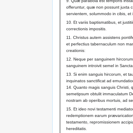
9. Quæ parabola est temporis insta
offeruntur, quæ non possunt juxta 
servientem, solummodo in cibis, et 
10. Et variis baptismatibus, et justi
correctionis impositis.
11. Christus autem assistens ponti
et perfectius tabernaculum non man
creationis:
12. Neque per sanguinem hircorum,
sanguinem introivit semel in Sanct
13. Si enim sanguis hircorum, et ta
inquinatos sanctificat ad emundati
14. Quanto magis sanguis Christi, 
semetipsum obtulit immaculatum D
nostram ab operibus mortuis, ad s
15. Et ideo novi testamenti mediator
redemptionem earum prævarication
testamento, repromissionem accipia
hereditatis.