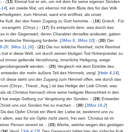
 - (
13
) Einmal trat er ein, um mit dem für seine eigenen Sünden
-14
], ein zweite Mal, um ebenso mit dem Blute des für das Volk
erheiligsten, zum Himmel, ward erst eröffnet, als unser
tische Kult, der den freien Zugang zu Gott hemmte. - (
16
) Griech.: Für
 vorangeht. (Chrys.) - (
17
) Es entspricht dem, was durch das
ass in der Gegenwart, deren Charakter derselbe andeutet, gaben
 levitische Reinigung forderte. [
3Mos 9
,
3Mos 10
] - (
20
) Der
8-20
,
3Mos 11,16
] - (
21
) Die nur leibliche Reinheit, nicht Reinheit
s trat in diese Welt, um durch seinen blutigen Tod Hoherpriester zu
auf immer geltende Versöhnung, innerliche Heiligung, ewige
egenübergestellt werden. - (
25
) Vergleich mit dem Eintritte des
so entweder der mehr äußere Teil des Himmels, vergl. [
Hebr 4,14
],
Durch diese steht uns der Zugang zum Himmel offen, wie durch das
um (Chrys., Theod., Aug.) ist das Heilige der Leib Christi, was
 als ob Christus hiernach ohne seine heiligste Menschheit in den
d hat ewige Geltung zur Vergebung der Sünden. - (
28
) Entweder
Christi uns von Sünden frei zu machen. - (
30
) [
3Mos 19,2
]
 Da das Opfer Christi ein Werk der Liebe ist, bestimmt uns zu
llem, was für ein Opfer nicht ziemt, frei sein. Christus ist im
iner Person vereint ist. - (
33
) Werke, welche wegen des geistigen
 (
34
) Vergl. [
Joh 4,23
]. Den Gegensatz bildet hier der jüdische Kult.