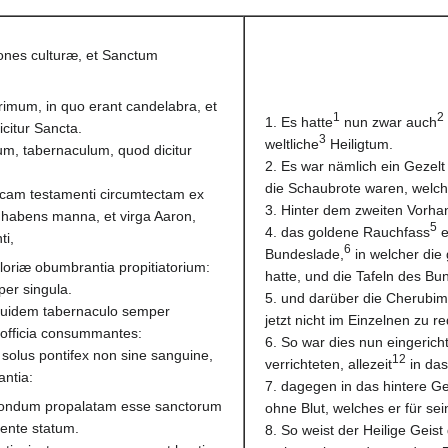
tiones culturæ, et Sanctum
imum, in quo erant candelabra, et
1
2
1. Es hatte
nun zwar auch
citur Sancta.
3
weltliche
Heiligtum.
m, tabernaculum, quod dicitur
2. Es war nämlich ein Gezelt
die Schaubrote waren, welche
rcam testamenti circumtectam ex
3. Hinter dem zweiten Vorhan
 habens manna, et virga Aaron,
5
4. das goldene Rauchfass
e
ti,
6
Bundeslade,
in welcher die
oriæ obumbrantia propitiatorium:
hatte, und die Tafeln des Bu
er singula.
5. und darüber die Cherubim 
ri quidem tabernaculo semper
jetzt nicht im Einzelnen zu re
m officia consummantes:
6. So war dies nun eingericht
solus pontifex non sine sanguine,
12
verrichteten, allezeit
in das
antia:
7. dagegen in das hintere Ge
, nondum propalatam esse sanctorum
ohne Blut, welches er für se
ente statum.
8. So weist der Heilige Geist