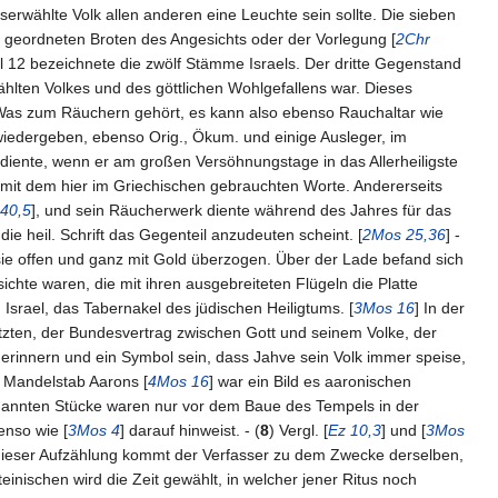
serwählte Volk allen anderen eine Leuchte sein sollte. Die sieben
n geordneten Broten des Angesichts oder der Vorlegung [
2Chr
hl 12 bezeichnete die zwölf Stämme Israels. Der dritte Gegenstand
lten Volkes und des göttlichen Wohlgefallens war. Dieses
t: Was zum Räuchern gehört, es kann also ebenso Rauchaltar wie
 wiedergeben, ebenso Orig., Ökum. und einige Ausleger, im
ediente, wenn er am großen Versöhnungstage in das Allerheiligste
 mit dem hier im Griechischen gebrauchten Worte. Andererseits
40,5
], und sein Räucherwerk diente während des Jahres für das
ie heil. Schrift das Gegenteil anzudeuten scheint. [
2Mos 25,36
] -
 sie offen und ganz mit Gold überzogen. Über der Lade befand sich
te waren, die mit ihren ausgebreiteten Flügeln die Platte
srael, das Tabernakel des jüdischen Heiligtums. [
3Mos 16
] In der
tzten, der Bundesvertrag zwischen Gott und seinem Volke, der
 erinnern und ein Symbol sein, dass Jahve sein Volk immer speise,
 Mandelstab Aarons [
4Mos 16
] war ein Bild es aaronischen
enannten Stücke waren nur vor dem Baue des Tempels in der
enso wie [
3Mos 4
] darauf hinweist. - (
8
) Vergl. [
Ez 10,3
] und [
3Mos
dieser Aufzählung kommt der Verfasser zu dem Zwecke derselben,
inischen wird die Zeit gewählt, in welcher jener Ritus noch