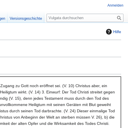
Anmelden
S
igen
Versionsgeschichte
u
c
Hilfe
h
e
Zugang zu Gott noch eröffnet sei. (V. 10) Christus aber, ein
ligtum wirkt. (V. 14) 3. Einwurf: Der Tod Christi streitet gegen
wendig (V. 15), denn jedes Testament muss durch den Tod des
nd unvollkommene Heiligtum mit seinen Geräten mit Blut geweiht
stus durch seinen Tod darbrachte. (V. 24) Dieser einmalige Tod
Christus von Anbeginn der Welt an sterben müssen V. 26), b) die
mkeit der alten Opfer und die Wirksamkeit des Todes Christi.