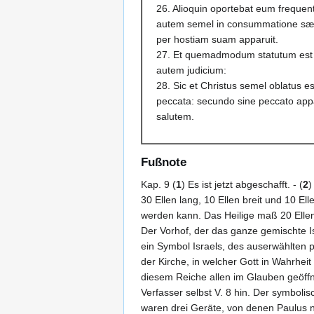
26. Alioquin oportebat eum frequent
autem semel in consummatione sæcu
per hostiam suam apparuit.
27. Et quemadmodum statutum est 
autem judicium:
28. Sic et Christus semel oblatus 
peccata: secundo sine peccato appa
salutem.
Fußnote
Kap. 9 (
1
) Es ist jetzt abgeschafft. - (
2
)
30 Ellen lang, 10 Ellen breit und 10 El
werden kann. Das Heilige maß 20 Ellen,
Der Vorhof, der das ganze gemischte Isr
ein Symbol Israels, des auserwählten pr
der Kirche, in welcher Gott in Wahrhei
diesem Reiche allen im Glauben geöffne
Verfasser selbst V. 8 hin. Der symboli
waren drei Geräte, von denen Paulus n