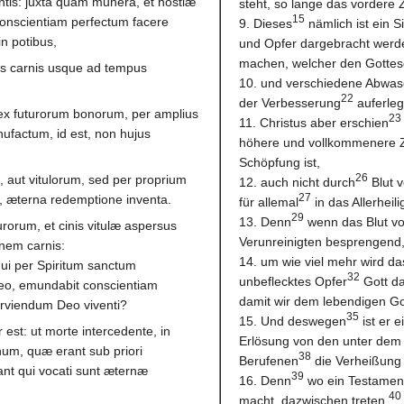
ntis: juxta quam munera, et hostiæ
steht, so lange das vordere 
15
conscientiam perfectum facere
9. Dieses
nämlich ist ein S
in potibus,
und Opfer dargebracht werd
machen, welcher den Gottesdi
tiis carnis usque ad tempus
10. und verschiedene Abwa
22
der Verbesserung
auferleg
fex futurorum bonorum, per amplius
23
11. Christus aber erschien
ufactum, id est, non hujus
höhere und vollkommenere Z
Schöpfung ist,
26
 aut vitulorum, sed per proprium
12. auch nicht durch
Blut v
27
a, æterna redemptione inventa.
für allemal
in das Allerheil
29
13. Denn
wenn das Blut vo
urorum, et cinis vitulæ aspersus
Verunreinigten besprengend, h
onem carnis:
14. um wie viel mehr wird das
qui per Spiritum sanctum
32
unbeflecktes Opfer
Gott da
eo, emundabit conscientiam
damit wir dem lebendigen Go
erviendum Deo viventi?
35
15. Und deswegen
ist er 
 est: ut morte intercedente, in
Erlösung von den unter dem
um, quæ erant sub priori
38
Berufenen
die Verheißung 
nt qui vocati sunt æternæ
39
16. Denn
wo ein Testament
40
macht, dazwischen treten.